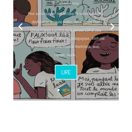
| 0 Commentaires
Pour accompagner nos actions de sensibilisation à
destination du jeune public, notre équipe Reef
Check France a profité de la période COVID pour
concevoir et réaliser un outil pédagogique. Intitulée
« En route pour une mission Reefcheck, avec
Coralie, Jeune...
LIRE