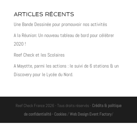
ARTICLES RÉCENTS
Une Bande Dessinée pour promouvoir nos activités
A la Réunion: Un nouveau tableau de bord pour célébrer
2020 !
Reef Check et les Scolaires
A Mayotte, parmi les actions : le suivi de 6 stations & un
Discovery pour le Lycée du Nord.
Reef Check France 2026 - Tous droits réservés -
Crédits & politique
de confidentialité - Cookies
/
Web Design Event Factory
/