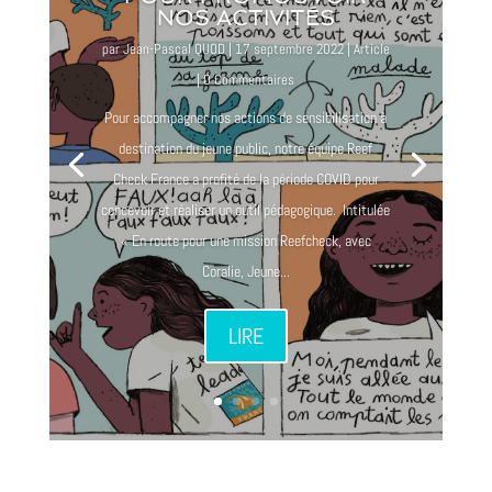
NOS ACTIVITÉS
par
Jean-Pascal QUOD
|
17 septembre 2022
|
Article
| 0 Commentaires
Pour accompagner nos actions de sensibilisation à
destination du jeune public, notre équipe Reef
Check France a profité de la période COVID pour
concevoir et réaliser un outil pédagogique. Intitulée
« En route pour une mission Reefcheck, avec
Coralie, Jeune...
LIRE